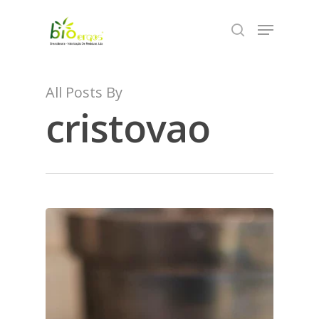
Skip
Menu
to
search
Close
main
Menu
content
All Posts By
cristovao