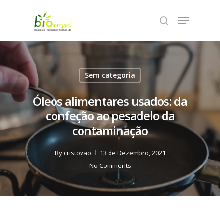
Skip
Menu
to
search
Close
main
Menu
content
Sem categoria
Óleos alimentares usados: da
confeção ao pesadelo da
contaminação
By
cristovao
13 de Dezembro, 2021
No Comments